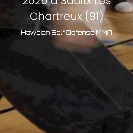
2025 à Saultx Les
Chartreux (91)
Hawaian Self Defense MMA