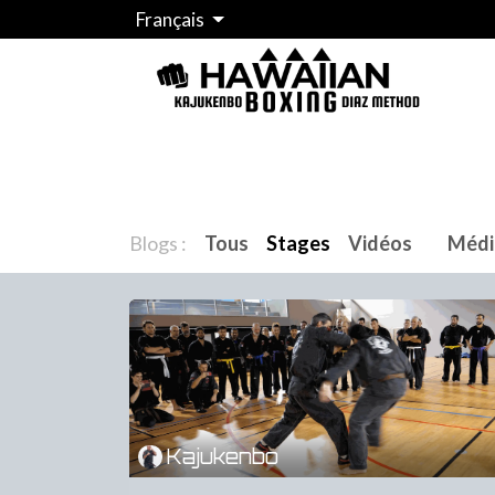
Se rendre au contenu
Français
Accueil
Kaju méthode Diaz
Coaching
Blogs :
Tous
Stages
Vidéos
Médi
Kajukenbo