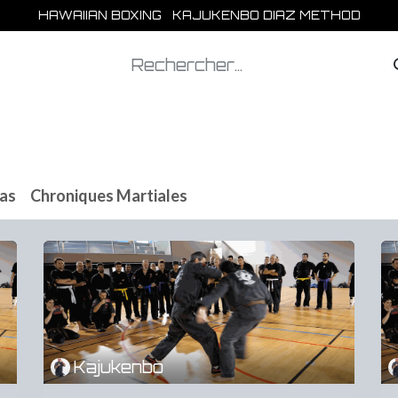
HAWAIIAN BOXING KAJUKENBO DIAZ METHOD
Les clubs
La Boutique
Publications
Aide
as
Chroniques Martiales
Kajukenbo