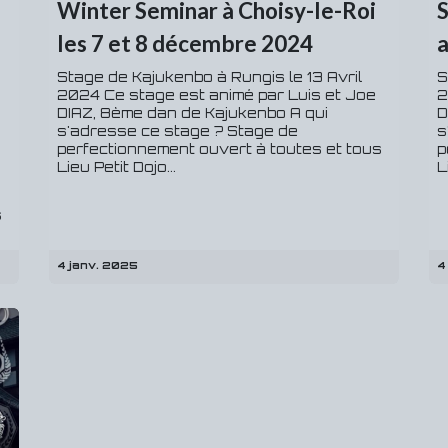
Winter Seminar à Choisy-le-Roi
S
les 7 et 8 décembre 2024
a
Stage de Kajukenbo à Rungis le 13 Avril
S
2024 Ce stage est animé par Luis et Joe
2
DIAZ, 8ème dan de Kajukenbo A qui
D
s'adresse ce stage ? Stage de
s
perfectionnement ouvert à toutes et tous
p
Lieu Petit Dojo...
L
s
4 janv. 2025
4