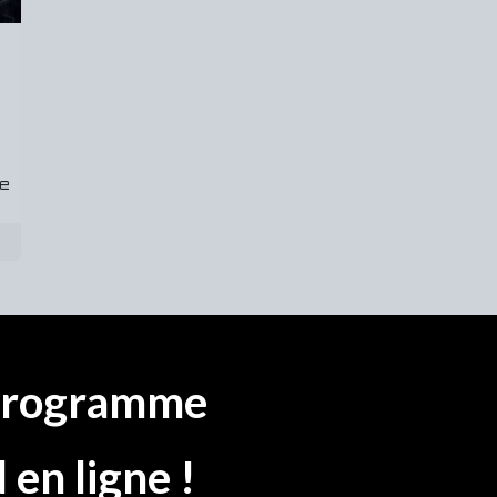
re
 programme
en ligne !